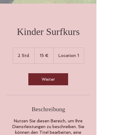
Kinder Surfkurs
15
euros
2 Std.
2
15 €
Location 1
S
t
d
.
Weiter
Beschreibung
Nutzen Sie diesen Bereich, um Ihre
Dienstleistungen zu beschreiben. Sie
können den Titel bearbeiten, eine